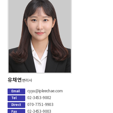
유채연
변리사
cyyu@ipleechae.com
Email
02-3453-9002
Tel
070-7751-9903
Direct
02-3453-9003
Fax