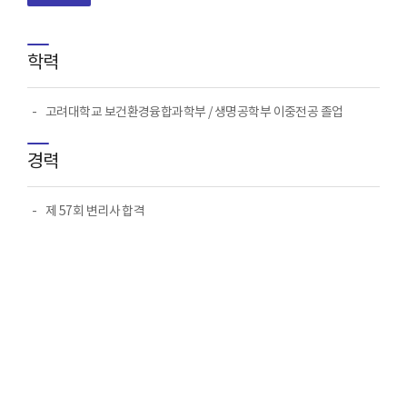
학력
고려대학교 보건환경융합과학부 / 생명공학부 이중전공 졸업
경력
제 57회 변리사 합격