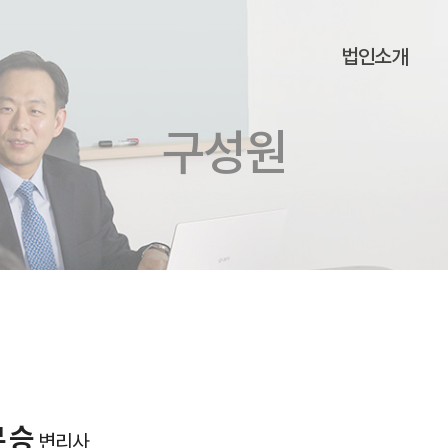
법인소개
구성원
무승
변리사