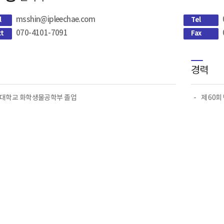
msshin@ipleechae.com
l
Tel
070-4101-7091
ct
Fax
경력
대학교 화학생물공학부 졸업
제 60회