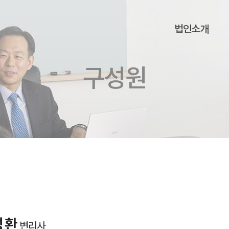
법인소개
구성원
성환
변리사