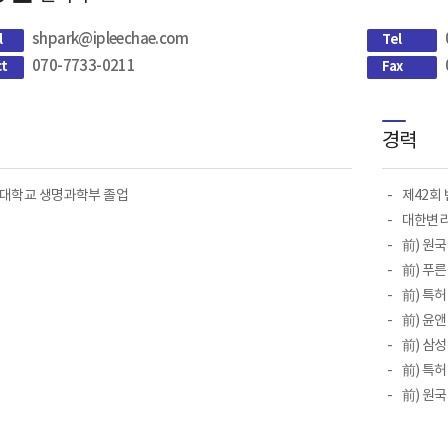
shpark@ipleechae.com
l
Tel
070-7733-0211
ct
Fax
경력
대학교 생명과학부 졸업
제42회
대한변리
前) 원
前) 푸
前) 특
前) 윤
前) 삼
前) 특
前) 원