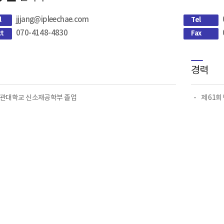
jjjang@ipleechae.com
l
Tel
070-4148-4830
ct
Fax
경력
관대학교 신소재공학부 졸업
제 61회