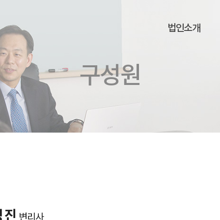
법인소개
구성원
정진
변리사