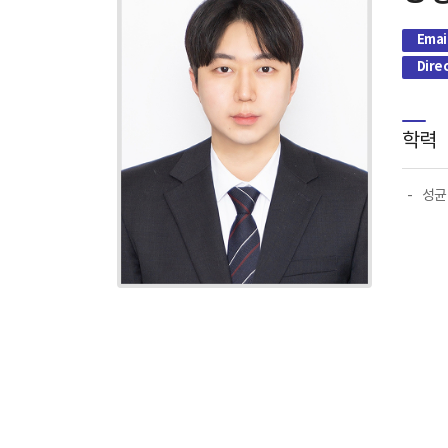
Emai
Dire
학력
성균